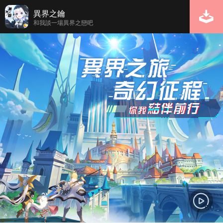
異界之鑰
和我談一場異界之戀吧